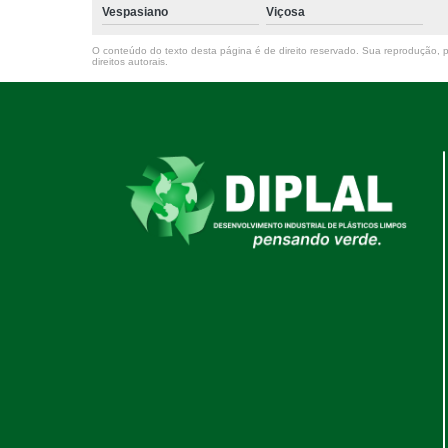
Vespasiano
Viçosa
O conteúdo do texto desta página é de direito reservado. Sua reprodução, pa
direitos autorais
.