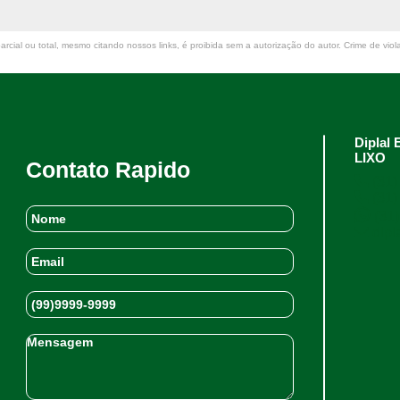
rcial ou total, mesmo citando nossos links, é proibida sem a autorização do autor. Crime de viol
Dipla
LIXO
Contato Rapido
(31)
(31)
(31)
dipl