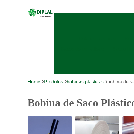
Bobinas plásticas
Bobi
Sacos de polietileno
Sacos ha
Home
Produtos
bobinas plásticas
bobina de sa
Bobina de Saco Plástic