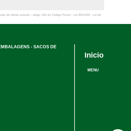
bobina plástica refilada Macaé
ação de direito autoral – artigo 184 do Código Penal –
Lei 9610/98 - Lei de
valor de bobina para sacola plástica Santa Luzia
preço de bobina plástico transparente Caxias do Sul
valor de bobina de plástico Carlos Prates
l EMBALAGENS - SACOS DE
Inicio
preço de bobina plástica para colchão Araxá
 3634-9991
 3634-9991
valor de bobina saco plástico São José dos Pinhais
MENU
 98895-8593
alvendas@hotmail.com
preço de bobina plástico transparente Araguaia
valor de bobina de sacola plástica Luxemburgo
preço de bobina saco plástico Cristalina
bobina de plástico transparente Letícia
valor de bobina plástica Paracatu