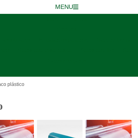
MENU
Início
Empresa
Produtos
nas tubulares
Embalagens para gelo
Saco de lixo trans
mper
Sacos para cesta basica
Sacos para lixo
Sacos 
Sacos reforçados
Blog
Contatos
co plástico
o