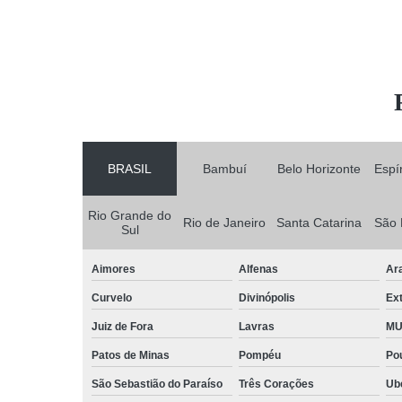
BRASIL
Bambuí
Belo Horizonte
Espí
Rio Grande do
Rio de Janeiro
Santa Catarina
São 
Sul
Aimores
Alfenas
Ar
Curvelo
Divinópolis
Ex
Juiz de Fora
Lavras
MU
Patos de Minas
Pompéu
Po
São Sebastião do Paraíso
Três Corações
Ub