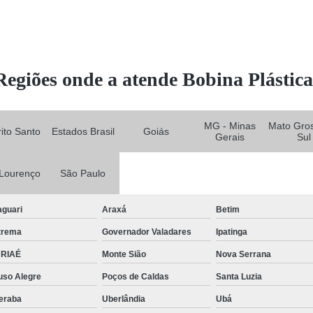
Regiões onde a atende Bobina Plástica
MG - Minas
Mato Gro
rito Santo
Estados Brasil
Goiás
Gerais
Sul
Lourenço
São Paulo
aguari
Araxá
Betim
trema
Governador Valadares
Ipatinga
RIAÉ
Monte Sião
Nova Serrana
uso Alegre
Poços de Caldas
Santa Luzia
eraba
Uberlândia
Ubá