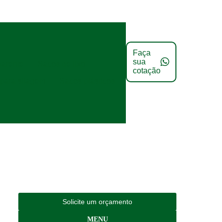
Faça
sua
parente
Sacos de lixo
cotação
para silagem
Sacos plásticos
Solicite um orçamento
MENU