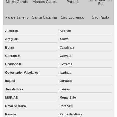
Minas Gerais
Montes Claros
Paraná
Sul
Rio de Janeiro
Santa Catarina
São Lourenço
São Paulo
Aimores
Alfenas
Araguari
Araxá
Betim
Caratinga
Contagem
Curvelo
Divinópolis
Extrema
Governador Valadares
Ipatinga
Itajubá
Janaúba
Juiz de Fora
Lavras
MURIAÉ
Monte Sião
Nova Serrana
Paracatu
Passos
Patos de Minas