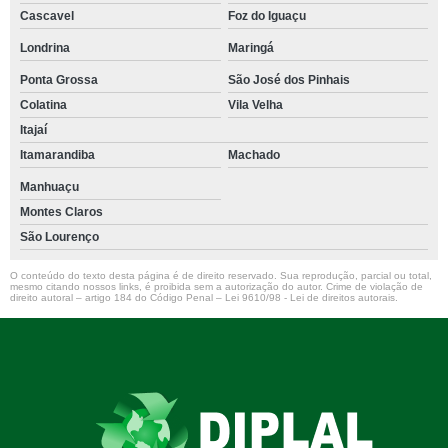
Cascavel
Foz do Iguaçu
Londrina
Maringá
Ponta Grossa
São José dos Pinhais
Colatina
Vila Velha
Itajaí
Itamarandiba
Machado
Manhuaçu
Montes Claros
São Lourenço
O conteúdo do texto desta página é de direito reservado. Sua reprodução, parcial ou total,
mesmo citando nossos links, é proibida sem a autorização do autor. Crime de violação de
direito autoral – artigo 184 do Código Penal –
Lei 9610/98 - Lei de direitos autorais
.