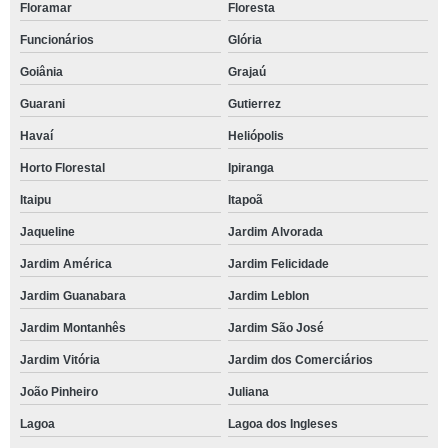
Floramar
Floresta
Funcionários
Glória
Goiânia
Grajaú
Guarani
Gutierrez
Havaí
Heliópolis
Horto Florestal
Ipiranga
Itaipu
Itapoã
Jaqueline
Jardim Alvorada
Jardim América
Jardim Felicidade
Jardim Guanabara
Jardim Leblon
Jardim Montanhês
Jardim São José
Jardim Vitória
Jardim dos Comerciários
João Pinheiro
Juliana
Lagoa
Lagoa dos Ingleses