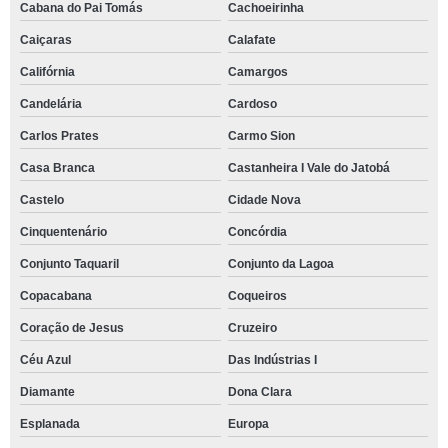
Cabana do Pai Tomás
Cachoeirinha
Caiçaras
Calafate
Califórnia
Camargos
Candelária
Cardoso
Carlos Prates
Carmo Sion
Casa Branca
Castanheira I Vale do Jatobá
Castelo
Cidade Nova
Cinquentenário
Concórdia
Conjunto Taquaril
Conjunto da Lagoa
Copacabana
Coqueiros
Coração de Jesus
Cruzeiro
Céu Azul
Das Indústrias I
Diamante
Dona Clara
Esplanada
Europa