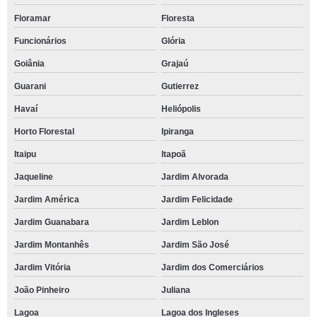
Floramar
Floresta
Funcionários
Glória
Goiânia
Grajaú
Guarani
Gutierrez
Havaí
Heliópolis
Horto Florestal
Ipiranga
Itaipu
Itapoã
Jaqueline
Jardim Alvorada
Jardim América
Jardim Felicidade
Jardim Guanabara
Jardim Leblon
Jardim Montanhês
Jardim São José
Jardim Vitória
Jardim dos Comerciários
João Pinheiro
Juliana
Lagoa
Lagoa dos Ingleses