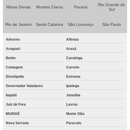
Rio Grande do
Minas Gerais
Montes Claros
Paraná
Sul
Rio de Janeiro
Santa Catarina
São Lourenço
São Paulo
Aimores
Alfenas
Araguari
Araxá
Betim
Caratinga
Contagem
Curvelo
Divinópolis
Extrema
Governador Valadares
Ipatinga
Itajubá
Janaúba
Juiz de Fora
Lavras
MURIAÉ
Monte Sião
Nova Serrana
Paracatu