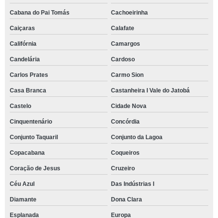
Cabana do Pai Tomás
Cachoeirinha
Caiçaras
Calafate
Califórnia
Camargos
Candelária
Cardoso
Carlos Prates
Carmo Sion
Casa Branca
Castanheira I Vale do Jatobá
Castelo
Cidade Nova
Cinquentenário
Concórdia
Conjunto Taquaril
Conjunto da Lagoa
Copacabana
Coqueiros
Coração de Jesus
Cruzeiro
Céu Azul
Das Indústrias I
Diamante
Dona Clara
Esplanada
Europa