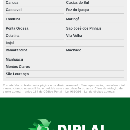
Canoas
Caxias do Sul
Cascavel
Foz do Iguaçu
Londrina
Maringá
Ponta Grossa
São José dos Pinhais
Colatina
Vila Velha
Itajaí
Itamarandiba
Machado
Manhuaçu
Montes Claros
São Lourenço
O conteúdo do texto desta página é de direito reservado. Sua reprodução, parcial ou total,
mesmo citando nossos links, é proibida sem a autorização do autor. Crime de violação de
direito autoral – artigo 184 do Código Penal –
Lei 9610/98 - Lei de direitos autorais
.