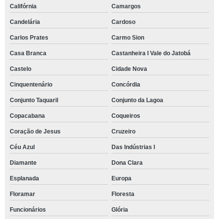
Califórnia
Camargos
Candelária
Cardoso
Carlos Prates
Carmo Sion
Casa Branca
Castanheira I Vale do Jatobá
Castelo
Cidade Nova
Cinquentenário
Concórdia
Conjunto Taquaril
Conjunto da Lagoa
Copacabana
Coqueiros
Coração de Jesus
Cruzeiro
Céu Azul
Das Indústrias I
Diamante
Dona Clara
Esplanada
Europa
Floramar
Floresta
Funcionários
Glória