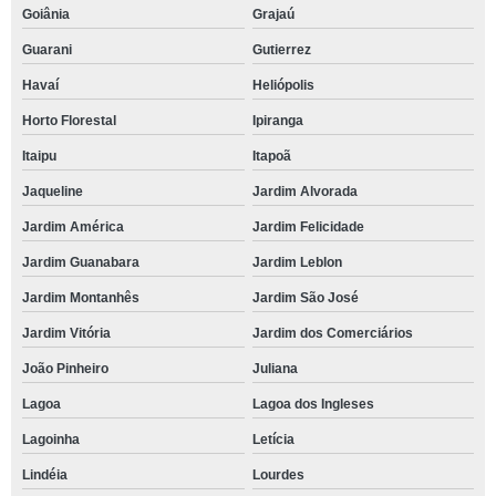
Goiânia
Grajaú
Guarani
Gutierrez
Havaí
Heliópolis
Horto Florestal
Ipiranga
Itaipu
Itapoã
Jaqueline
Jardim Alvorada
Jardim América
Jardim Felicidade
Jardim Guanabara
Jardim Leblon
Jardim Montanhês
Jardim São José
Jardim Vitória
Jardim dos Comerciários
João Pinheiro
Juliana
Lagoa
Lagoa dos Ingleses
Lagoinha
Letícia
Lindéia
Lourdes