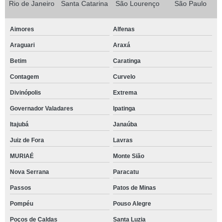
Rio de Janeiro
Santa Catarina
São Lourenço
São Paulo
Aimores
Alfenas
Araguari
Araxá
Betim
Caratinga
Contagem
Curvelo
Divinópolis
Extrema
Governador Valadares
Ipatinga
Itajubá
Janaúba
Juiz de Fora
Lavras
MURIAÉ
Monte Sião
Nova Serrana
Paracatu
Passos
Patos de Minas
Pompéu
Pouso Alegre
Poços de Caldas
Santa Luzia