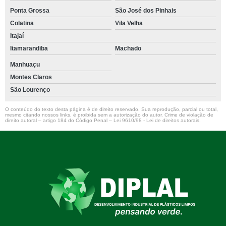
Ponta Grossa
São José dos Pinhais
Colatina
Vila Velha
Itajaí
Itamarandiba
Machado
Manhuaçu
Montes Claros
São Lourenço
O conteúdo do texto desta página é de direito reservado. Sua reprodução, parcial ou total,
mesmo citando nossos links, é proibida sem a autorização do autor. Crime de violação de
direito autoral – artigo 184 do Código Penal –
Lei 9610/98 - Lei de direitos autorais
.