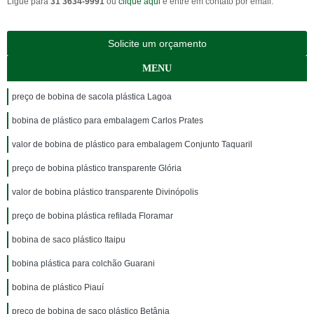
Ligue para
31 3634-9991
ou
clique aqui
e entre em contato por email.
Solicite um orçamento
MENU
preço de bobina de sacola plástica Lagoa
bobina de plástico para embalagem Carlos Prates
valor de bobina de plástico para embalagem Conjunto Taquaril
preço de bobina plástico transparente Glória
valor de bobina plástico transparente Divinópolis
preço de bobina plástica refilada Floramar
bobina de saco plástico Itaipu
bobina plástica para colchão Guarani
bobina de plástico Piauí
preço de bobina de saco plástico Betânia