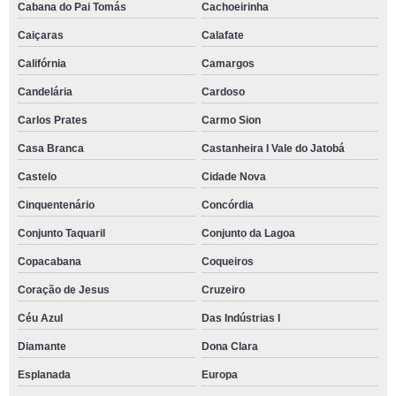
Cabana do Pai Tomás
Cachoeirinha
Caiçaras
Calafate
Califórnia
Camargos
Candelária
Cardoso
Carlos Prates
Carmo Sion
Casa Branca
Castanheira I Vale do Jatobá
Castelo
Cidade Nova
Cinquentenário
Concórdia
Conjunto Taquaril
Conjunto da Lagoa
Copacabana
Coqueiros
Coração de Jesus
Cruzeiro
Céu Azul
Das Indústrias I
Diamante
Dona Clara
Esplanada
Europa