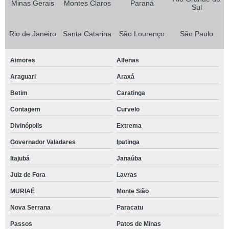
Minas Gerais
Montes Claros
Paraná
Sul
Rio de Janeiro
Santa Catarina
São Lourenço
São Paulo
Aimores
Alfenas
Araguari
Araxá
Betim
Caratinga
Contagem
Curvelo
Divinópolis
Extrema
Governador Valadares
Ipatinga
Itajubá
Janaúba
Juiz de Fora
Lavras
MURIAÉ
Monte Sião
Nova Serrana
Paracatu
Passos
Patos de Minas