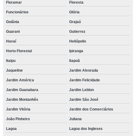
Floramar
Floresta
Funcionários
Glória
Goiânia
Grajaú
Guarani
Gutierrez
Havaí
Heliópolis
Horto Florestal
Ipiranga
Itaipu
Itapoã
Jaqueline
Jardim Alvorada
Jardim América
Jardim Felicidade
Jardim Guanabara
Jardim Leblon
Jardim Montanhês
Jardim São José
Jardim Vitória
Jardim dos Comerciários
João Pinheiro
Juliana
Lagoa
Lagoa dos Ingleses