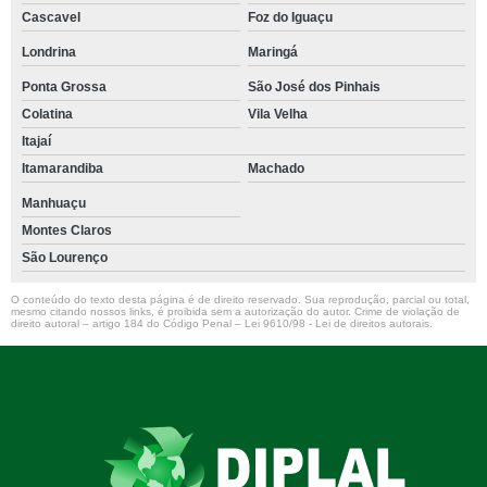
Cascavel
Foz do Iguaçu
Londrina
Maringá
Ponta Grossa
São José dos Pinhais
Colatina
Vila Velha
Itajaí
Itamarandiba
Machado
Manhuaçu
Montes Claros
São Lourenço
O conteúdo do texto desta página é de direito reservado. Sua reprodução, parcial ou total,
mesmo citando nossos links, é proibida sem a autorização do autor. Crime de violação de
direito autoral – artigo 184 do Código Penal –
Lei 9610/98 - Lei de direitos autorais
.