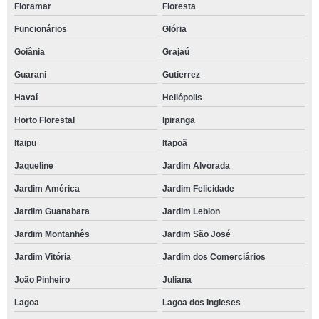
Floramar
Floresta
Funcionários
Glória
Goiânia
Grajaú
Guarani
Gutierrez
Havaí
Heliópolis
Horto Florestal
Ipiranga
Itaipu
Itapoã
Jaqueline
Jardim Alvorada
Jardim América
Jardim Felicidade
Jardim Guanabara
Jardim Leblon
Jardim Montanhês
Jardim São José
Jardim Vitória
Jardim dos Comerciários
João Pinheiro
Juliana
Lagoa
Lagoa dos Ingleses