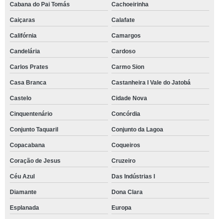
Cabana do Pai Tomás
Cachoeirinha
Caiçaras
Calafate
Califórnia
Camargos
Candelária
Cardoso
Carlos Prates
Carmo Sion
Casa Branca
Castanheira I Vale do Jatobá
Castelo
Cidade Nova
Cinquentenário
Concórdia
Conjunto Taquaril
Conjunto da Lagoa
Copacabana
Coqueiros
Coração de Jesus
Cruzeiro
Céu Azul
Das Indústrias I
Diamante
Dona Clara
Esplanada
Europa