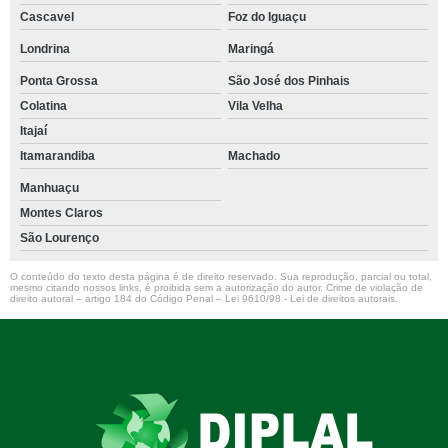
Cascavel
Foz do Iguaçu
Londrina
Maringá
Ponta Grossa
São José dos Pinhais
Colatina
Vila Velha
Itajaí
Itamarandiba
Machado
Manhuaçu
Montes Claros
São Lourenço
O conteúdo do texto desta página é de direito reservado. Sua reprodução, parcial ou total,
mesmo citando nossos links, é proibida sem a autorização do autor. Crime de violação de
direito autoral – artigo 184 do Código Penal –
Lei 9610/98 - Lei de direitos autorais
.