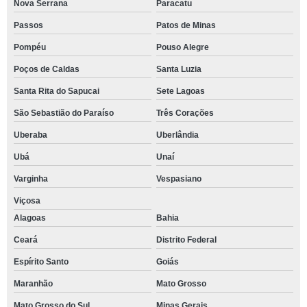
Nova Serrana
Paracatu
Passos
Patos de Minas
Pompéu
Pouso Alegre
Poços de Caldas
Santa Luzia
Santa Rita do Sapucai
Sete Lagoas
São Sebastião do Paraíso
Três Corações
Uberaba
Uberlândia
Ubá
Unaí
Varginha
Vespasiano
Viçosa
Alagoas
Bahia
Ceará
Distrito Federal
Espírito Santo
Goiás
Maranhão
Mato Grosso
Mato Grosso do Sul
Minas Gerais