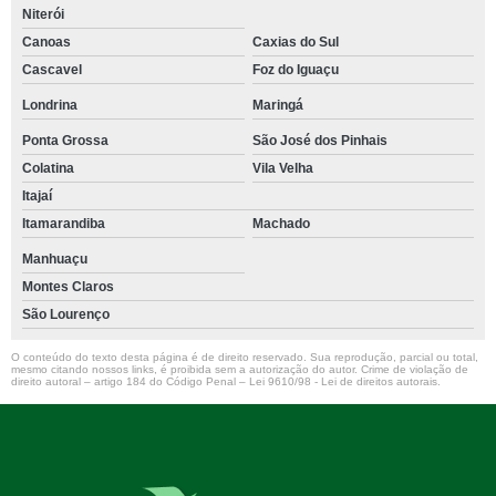
Niterói
Canoas
Caxias do Sul
Cascavel
Foz do Iguaçu
Londrina
Maringá
Ponta Grossa
São José dos Pinhais
Colatina
Vila Velha
Itajaí
Itamarandiba
Machado
Manhuaçu
Montes Claros
São Lourenço
O conteúdo do texto desta página é de direito reservado. Sua reprodução, parcial ou total,
mesmo citando nossos links, é proibida sem a autorização do autor. Crime de violação de
direito autoral – artigo 184 do Código Penal –
Lei 9610/98 - Lei de direitos autorais
.