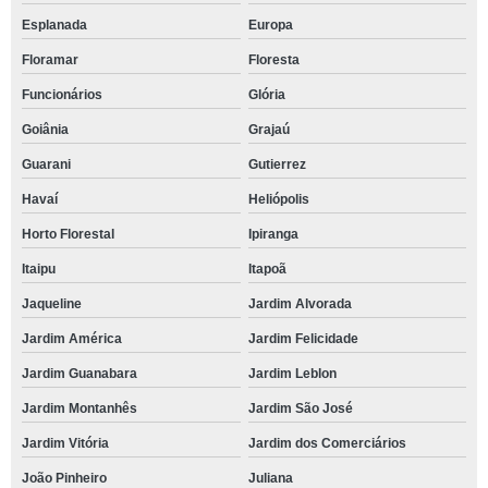
Esplanada
Europa
Floramar
Floresta
Funcionários
Glória
Goiânia
Grajaú
Guarani
Gutierrez
Havaí
Heliópolis
Horto Florestal
Ipiranga
Itaipu
Itapoã
Jaqueline
Jardim Alvorada
Jardim América
Jardim Felicidade
Jardim Guanabara
Jardim Leblon
Jardim Montanhês
Jardim São José
Jardim Vitória
Jardim dos Comerciários
João Pinheiro
Juliana