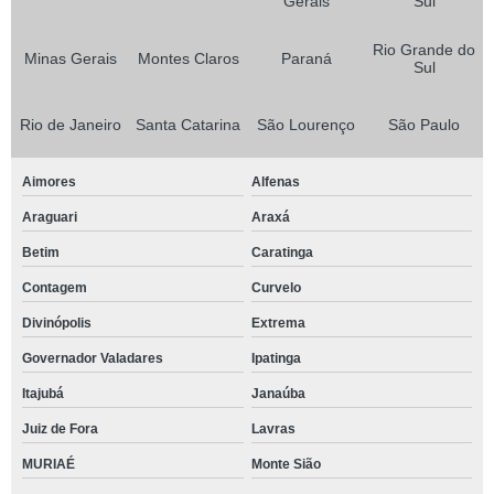
Gerais
Sul
Rio Grande do
Minas Gerais
Montes Claros
Paraná
Sul
Rio de Janeiro
Santa Catarina
São Lourenço
São Paulo
Aimores
Alfenas
Araguari
Araxá
Betim
Caratinga
Contagem
Curvelo
Divinópolis
Extrema
Governador Valadares
Ipatinga
Itajubá
Janaúba
Juiz de Fora
Lavras
MURIAÉ
Monte Sião