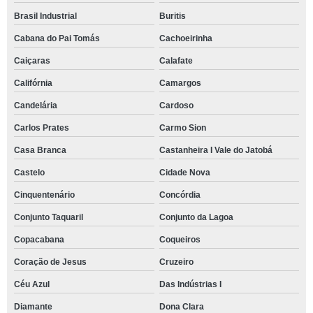
Brasil Industrial
Buritis
Cabana do Pai Tomás
Cachoeirinha
Caiçaras
Calafate
Califórnia
Camargos
Candelária
Cardoso
Carlos Prates
Carmo Sion
Casa Branca
Castanheira I Vale do Jatobá
Castelo
Cidade Nova
Cinquentenário
Concórdia
Conjunto Taquaril
Conjunto da Lagoa
Copacabana
Coqueiros
Coração de Jesus
Cruzeiro
Céu Azul
Das Indústrias I
Diamante
Dona Clara