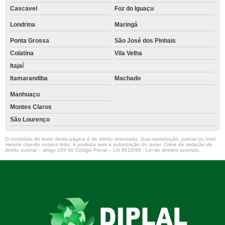
Cascavel
Foz do Iguaçu
Londrina
Maringá
Ponta Grossa
São José dos Pinhais
Colatina
Vila Velha
Itajaí
Itamarandiba
Machado
Manhuaçu
Montes Claros
São Lourenço
O conteúdo do texto desta página é de direito reservado. Sua reprodução, parcial ou total,
mesmo citando nossos links, é proibida sem a autorização do autor. Crime de violação de
direito autoral – artigo 184 do Código Penal –
Lei 9610/98 - Lei de direitos autorais
.