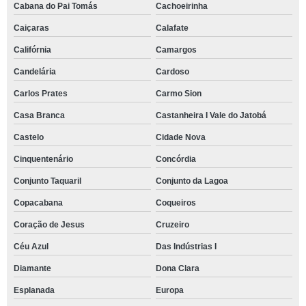
Cabana do Pai Tomás
Cachoeirinha
Caiçaras
Calafate
Califórnia
Camargos
Candelária
Cardoso
Carlos Prates
Carmo Sion
Casa Branca
Castanheira I Vale do Jatobá
Castelo
Cidade Nova
Cinquentenário
Concórdia
Conjunto Taquaril
Conjunto da Lagoa
Copacabana
Coqueiros
Coração de Jesus
Cruzeiro
Céu Azul
Das Indústrias I
Diamante
Dona Clara
Esplanada
Europa