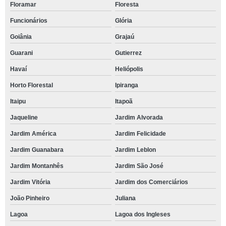
Floramar
Floresta
Funcionários
Glória
Goiânia
Grajaú
Guarani
Gutierrez
Havaí
Heliópolis
Horto Florestal
Ipiranga
Itaipu
Itapoã
Jaqueline
Jardim Alvorada
Jardim América
Jardim Felicidade
Jardim Guanabara
Jardim Leblon
Jardim Montanhês
Jardim São José
Jardim Vitória
Jardim dos Comerciários
João Pinheiro
Juliana
Lagoa
Lagoa dos Ingleses