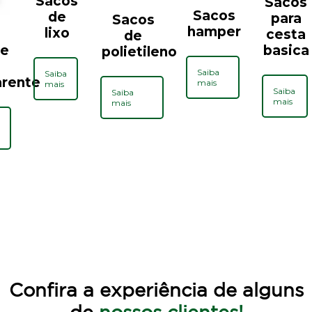
Sacos
Sacos
Sacos
de
para
Sacos
hamper
lixo
cesta
de
basica
de
polietileno
Saiba
Saiba
arente
mais
mais
Saiba
Saiba
mais
mais
Confira a experiência de alguns