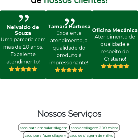
de
nossos clientes!
Tamara Barbosa
Neivaldo de
Oficina Mecânica
Excelente
Souza
Atendimento de
Uma parceria com
atendimento, a
qualidade e
mais de 20 anos.
qualidade do
respeito do
Excelente
produto é
Cristiano!
atendimento!
impressionante!
Nossos Serviços
saco para embalar silagem
saco de silagem 200 micra
saco para fazer silagem
saco de silagem de milho