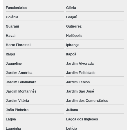
Funcionários
Glória
Goiânia
Grajaú
Guarani
Gutierrez
Havaí
Heliópolis
Horto Florestal
Ipiranga
Itaipu
Itapoã
Jaqueline
Jardim Alvorada
Jardim América
Jardim Felicidade
Jardim Guanabara
Jardim Leblon
Jardim Montanhês
Jardim São José
Jardim Vitória
Jardim dos Comerciários
João Pinheiro
Juliana
Lagoa
Lagoa dos Ingleses
Lagoinha
Letícia