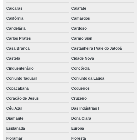
Caiçaras
Calafate
Califórnia
Camargos
Candelária
Cardoso
Carlos Prates
Carmo Sion
Casa Branca
Castanheira I Vale do Jatobá
Castelo
Cidade Nova
Cinquentenário
Concórdia
Conjunto Taquaril
Conjunto da Lagoa
Copacabana
Coqueiros
Coração de Jesus
Cruzeiro
Céu Azul
Das Indústrias I
Diamante
Dona Clara
Esplanada
Europa
Floramar
Floresta