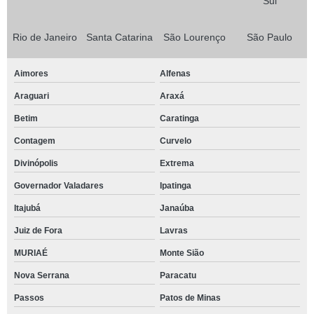
Sul
Rio de Janeiro
Santa Catarina
São Lourenço
São Paulo
Aimores
Alfenas
Araguari
Araxá
Betim
Caratinga
Contagem
Curvelo
Divinópolis
Extrema
Governador Valadares
Ipatinga
Itajubá
Janaúba
Juiz de Fora
Lavras
MURIAÉ
Monte Sião
Nova Serrana
Paracatu
Passos
Patos de Minas