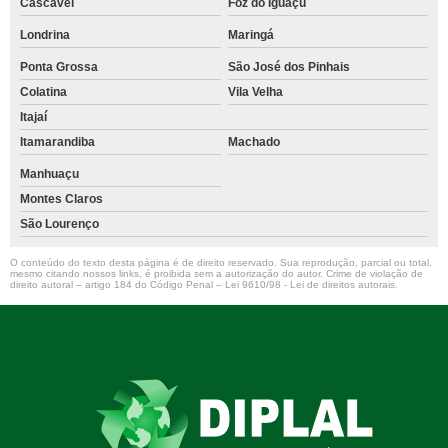
Cascavel
Foz do Iguaçu
Londrina
Maringá
Ponta Grossa
São José dos Pinhais
Colatina
Vila Velha
Itajaí
Itamarandiba
Machado
Manhuaçu
Montes Claros
São Lourenço
O conteúdo do texto desta página é de direito reservado. Sua reprodução, parcial ou total,
mesmo citando nossos links, é proibida sem a autorização do autor. Crime de violação de
direito autoral – artigo 184 do Código Penal –
Lei 9610/98 - Lei de direitos autorais
.