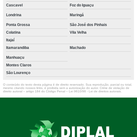
Cascavel
Foz do Iguaçu
Londrina
Maringá
Ponta Grossa
São José dos Pinhais
Colatina
Vila Velha
Itajaí
Itamarandiba
Machado
Manhuaçu
Montes Claros
São Lourenço
O conteúdo do texto desta página é de direito reservado. Sua reprodução, parcial ou total,
mesmo citando nossos links, é proibida sem a autorização do autor. Crime de violação de
direito autoral – artigo 184 do Código Penal –
Lei 9610/98 - Lei de direitos autorais
.