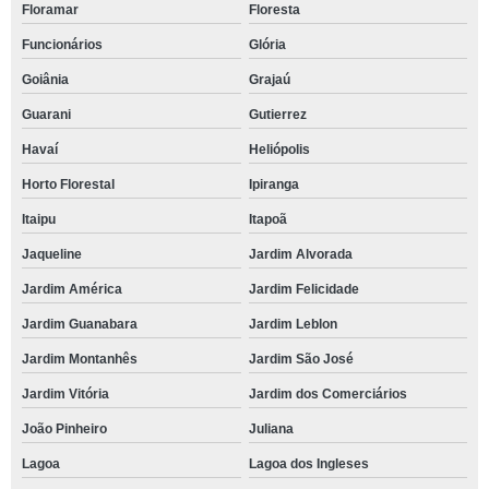
Floramar
Floresta
Funcionários
Glória
Goiânia
Grajaú
Guarani
Gutierrez
Havaí
Heliópolis
Horto Florestal
Ipiranga
Itaipu
Itapoã
Jaqueline
Jardim Alvorada
Jardim América
Jardim Felicidade
Jardim Guanabara
Jardim Leblon
Jardim Montanhês
Jardim São José
Jardim Vitória
Jardim dos Comerciários
João Pinheiro
Juliana
Lagoa
Lagoa dos Ingleses