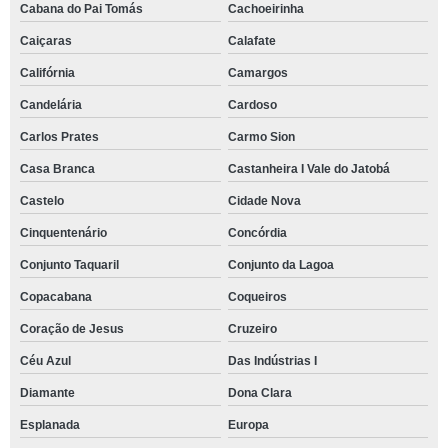
Cabana do Pai Tomás
Cachoeirinha
Caiçaras
Calafate
Califórnia
Camargos
Candelária
Cardoso
Carlos Prates
Carmo Sion
Casa Branca
Castanheira I Vale do Jatobá
Castelo
Cidade Nova
Cinquentenário
Concórdia
Conjunto Taquaril
Conjunto da Lagoa
Copacabana
Coqueiros
Coração de Jesus
Cruzeiro
Céu Azul
Das Indústrias I
Diamante
Dona Clara
Esplanada
Europa