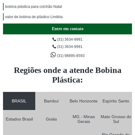
bobina plástica para colchão Natal
valor de bobina de plástico Lindéia
Entre em contato
(31) 3634-9991
(31) 3634-9991
(31) 98895-8593
Regiões onde a atende Bobina
Plástica:
BRASIL
Bambuí
Belo Horizonte
Espírito Santo
MG - Minas
Mato Grosso do
Estados Brasil
Goiás
Gerais
Sul
Rio Grande do