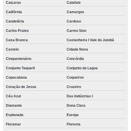
Caiçaras
Calafate
Califórnia
Camargos
Candelária
Cardoso
Carlos Prates
Carmo Sion
Casa Branca
Castanheira I Vale do Jatobá
Castelo
Cidade Nova
Cinquentenário
Concórdia
Conjunto Taquaril
Conjunto da Lagoa
Copacabana
Coqueiros
Coração de Jesus
Cruzeiro
Céu Azul
Das Indústrias I
Diamante
Dona Clara
Esplanada
Europa
Floramar
Floresta