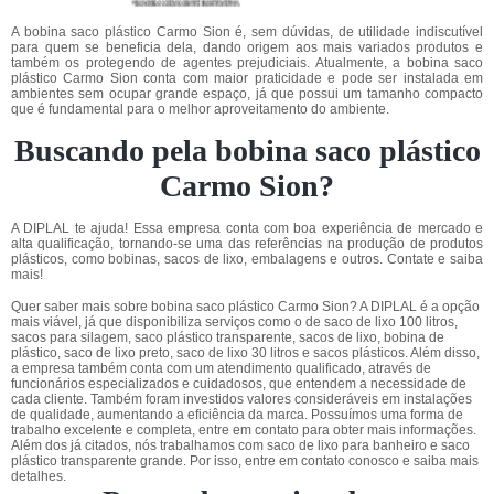
A bobina saco plástico Carmo Sion é, sem dúvidas, de utilidade indiscutível
para quem se beneficia dela, dando origem aos mais variados produtos e
também os protegendo de agentes prejudiciais. Atualmente, a bobina saco
plástico Carmo Sion conta com maior praticidade e pode ser instalada em
ambientes sem ocupar grande espaço, já que possui um tamanho compacto
que é fundamental para o melhor aproveitamento do ambiente.
Buscando pela bobina saco plástico
Carmo Sion?
A DIPLAL te ajuda! Essa empresa conta com boa experiência de mercado e
alta qualificação, tornando-se uma das referências na produção de produtos
plásticos, como bobinas, sacos de lixo, embalagens e outros. Contate e saiba
mais!
Quer saber mais sobre bobina saco plástico Carmo Sion? A DIPLAL é a opção
mais viável, já que disponibiliza serviços como o de saco de lixo 100 litros,
sacos para silagem, saco plástico transparente, sacos de lixo, bobina de
plástico, saco de lixo preto, saco de lixo 30 litros e sacos plásticos. Além disso,
a empresa também conta com um atendimento qualificado, através de
funcionários especializados e cuidadosos, que entendem a necessidade de
cada cliente. Também foram investidos valores consideráveis em instalações
de qualidade, aumentando a eficiência da marca. Possuímos uma forma de
trabalho excelente e completa, entre em contato para obter mais informações.
Além dos já citados, nós trabalhamos com saco de lixo para banheiro e saco
plástico transparente grande. Por isso, entre em contato conosco e saiba mais
detalhes.