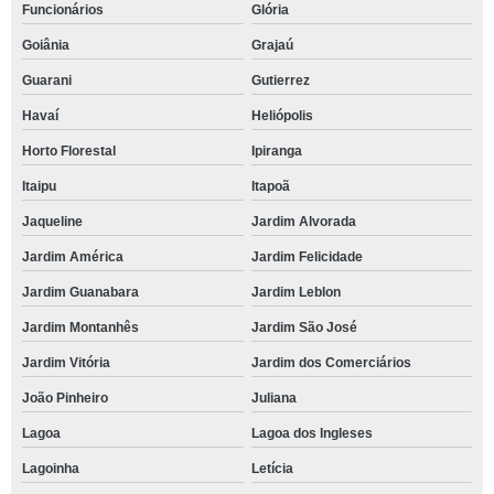
Funcionários
Glória
Goiânia
Grajaú
Guarani
Gutierrez
Havaí
Heliópolis
Horto Florestal
Ipiranga
Itaipu
Itapoã
Jaqueline
Jardim Alvorada
Jardim América
Jardim Felicidade
Jardim Guanabara
Jardim Leblon
Jardim Montanhês
Jardim São José
Jardim Vitória
Jardim dos Comerciários
João Pinheiro
Juliana
Lagoa
Lagoa dos Ingleses
Lagoinha
Letícia