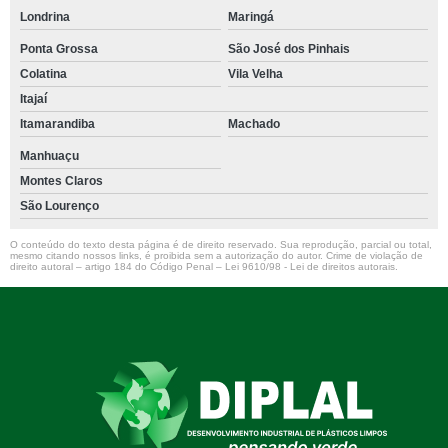
Londrina
Maringá
Ponta Grossa
São José dos Pinhais
Colatina
Vila Velha
Itajaí
Itamarandiba
Machado
Manhuaçu
Montes Claros
São Lourenço
O conteúdo do texto desta página é de direito reservado. Sua reprodução, parcial ou total,
mesmo citando nossos links, é proibida sem a autorização do autor. Crime de violação de
direito autoral – artigo 184 do Código Penal –
Lei 9610/98 - Lei de direitos autorais
.