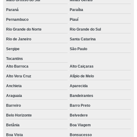
Mato Grosso do Sul
Minas Gerais
Paraná
Paraíba
Pernambuco
Piauí
Rio Grande do Norte
Rio Grande do Sul
Rio de Janeiro
Santa Catarina
Sergipe
São Paulo
Tocantins
Alto Barroca
Alto Caiçaras
Alto Vera Cruz
Alípio de Melo
Anchieta
Aparecida
Araguaia
Bandeirantes
Barreiro
Barro Preto
Belo Horizonte
Belvedere
Betânia
Boa Viagem
Boa Vista
Bonsucesso