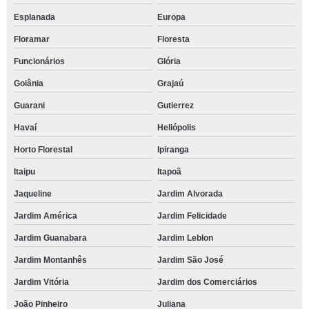
Esplanada
Europa
Floramar
Floresta
Funcionários
Glória
Goiânia
Grajaú
Guarani
Gutierrez
Havaí
Heliópolis
Horto Florestal
Ipiranga
Itaipu
Itapoã
Jaqueline
Jardim Alvorada
Jardim América
Jardim Felicidade
Jardim Guanabara
Jardim Leblon
Jardim Montanhês
Jardim São José
Jardim Vitória
Jardim dos Comerciários
João Pinheiro
Juliana