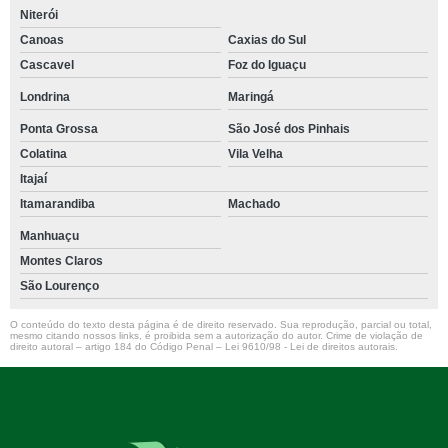
Niterói
Canoas
Caxias do Sul
Cascavel
Foz do Iguaçu
Londrina
Maringá
Ponta Grossa
São José dos Pinhais
Colatina
Vila Velha
Itajaí
Itamarandiba
Machado
Manhuaçu
Montes Claros
São Lourenço
O conteúdo do texto desta página é de direito reservado. Sua reprodução, parcial ou total,
mesmo citando nossos links, é proibida sem a autorização do autor. Crime de violação de
direito autoral – artigo 184 do Código Penal –
Lei 9610/98 - Lei de direitos autorais
.