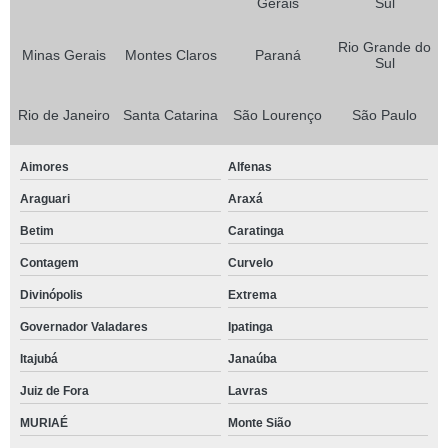
Gerais
Sul
Rio Grande do
Minas Gerais
Montes Claros
Paraná
Sul
Rio de Janeiro
Santa Catarina
São Lourenço
São Paulo
Aimores
Alfenas
Araguari
Araxá
Betim
Caratinga
Contagem
Curvelo
Divinópolis
Extrema
Governador Valadares
Ipatinga
Itajubá
Janaúba
Juiz de Fora
Lavras
MURIAÉ
Monte Sião