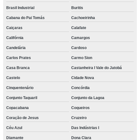
Brasil Industrial
Buritis
Cabana do Pai Tomás
Cachoeirinha
Caiçaras
Calafate
Califórnia
Camargos
Candelária
Cardoso
Carlos Prates
Carmo Sion
Casa Branca
Castanheira I Vale do Jatobá
Castelo
Cidade Nova
Cinquentenário
Concórdia
Conjunto Taquaril
Conjunto da Lagoa
Copacabana
Coqueiros
Coração de Jesus
Cruzeiro
Céu Azul
Das Indústrias I
Diamante
Dona Clara