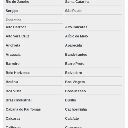
Rio de Janeiro
Santa Catarina
Sergipe
São Paulo
Tocantins
Alto Barroca
Alto Caiçaras
Alto Vera Cruz
Alípio de Melo
Anchieta
Aparecida
Araguaia
Bandeirantes
Barreiro
Barro Preto
Belo Horizonte
Belvedere
Betânia
Boa Viagem
Boa Vista
Bonsucesso
Brasil Industrial
Buritis
Cabana do Pai Tomás
Cachoeirinha
Caiçaras
Calafate
Califórnia
Camargos