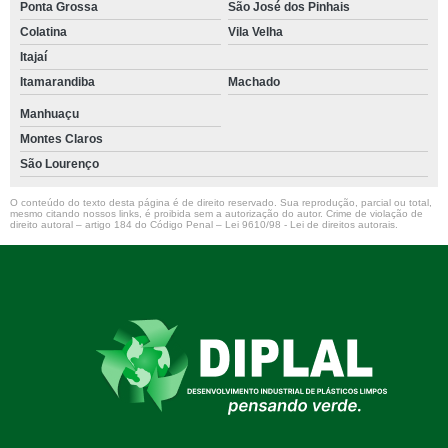
Ponta Grossa
São José dos Pinhais
Colatina
Vila Velha
Itajaí
Itamarandiba
Machado
Manhuaçu
Montes Claros
São Lourenço
O conteúdo do texto desta página é de direito reservado. Sua reprodução, parcial ou total,
mesmo citando nossos links, é proibida sem a autorização do autor. Crime de violação de
direito autoral – artigo 184 do Código Penal –
Lei 9610/98 - Lei de direitos autorais
.