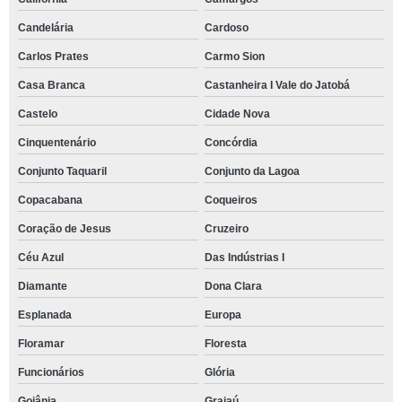
Candelária
Cardoso
Carlos Prates
Carmo Sion
Casa Branca
Castanheira I Vale do Jatobá
Castelo
Cidade Nova
Cinquentenário
Concórdia
Conjunto Taquaril
Conjunto da Lagoa
Copacabana
Coqueiros
Coração de Jesus
Cruzeiro
Céu Azul
Das Indústrias I
Diamante
Dona Clara
Esplanada
Europa
Floramar
Floresta
Funcionários
Glória
Goiânia
Grajaú