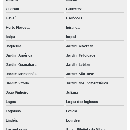
Guarani
Gutierrez
Havaí
Heliópolis
Horto Florestal
Ipiranga
Itaipu
Itapoã
Jaqueline
Jardim Alvorada
Jardim América
Jardim Felicidade
Jardim Guanabara
Jardim Leblon
Jardim Montanhês
Jardim São José
Jardim Vitória
Jardim dos Comerciários
João Pinheiro
Juliana
Lagoa
Lagoa dos Ingleses
Lagoinha
Letícia
Lindéia
Lourdes
Luxemburgo
Santa Efigênia de Minas