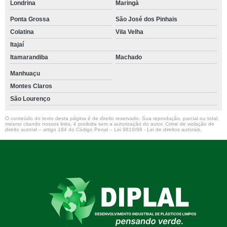
Londrina
Maringá
Ponta Grossa
São José dos Pinhais
Colatina
Vila Velha
Itajaí
Itamarandiba
Machado
Manhuaçu
Montes Claros
São Lourenço
O conteúdo do texto desta página é de direito reservado. Sua reprodução, parcial ou total,
mesmo citando nossos links, é proibida sem a autorização do autor. Crime de violação de
direito autoral – artigo 184 do Código Penal –
Lei 9610/98 - Lei de direitos autorais
.