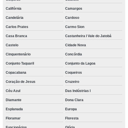
Califórnia
Camargos
Candelária
Cardoso
Carlos Prates
Carmo Sion
Casa Branca
Castanheira I Vale do Jatobá
Castelo
Cidade Nova
Cinquentenário
Concórdia
Conjunto Taquaril
Conjunto da Lagoa
Copacabana
Coqueiros
Coração de Jesus
Cruzeiro
Céu Azul
Das Indústrias I
Diamante
Dona Clara
Esplanada
Europa
Floramar
Floresta
Funcionários
Glória