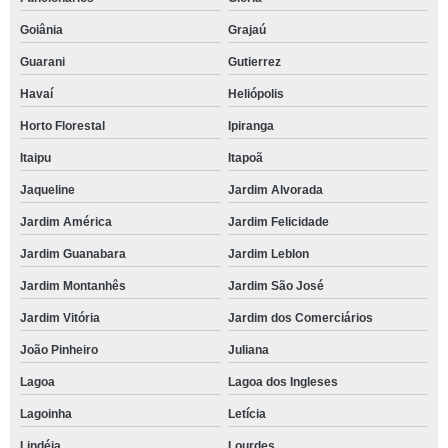
Goiânia
Grajaú
Guarani
Gutierrez
Havaí
Heliópolis
Horto Florestal
Ipiranga
Itaipu
Itapoã
Jaqueline
Jardim Alvorada
Jardim América
Jardim Felicidade
Jardim Guanabara
Jardim Leblon
Jardim Montanhês
Jardim São José
Jardim Vitória
Jardim dos Comerciários
João Pinheiro
Juliana
Lagoa
Lagoa dos Ingleses
Lagoinha
Letícia
Lindéia
Lourdes