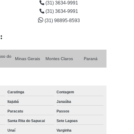
(31) 3634-9991
(31) 3634-9991
(31) 98895-8593
:
sso do
Minas Gerais
Montes Claros
Paraná
Caratinga
Contagem
Itajubá
Janaúba
Paracatu
Passos
Santa Rita do Sapucai
Sete Lagoas
Unaí
Varginha