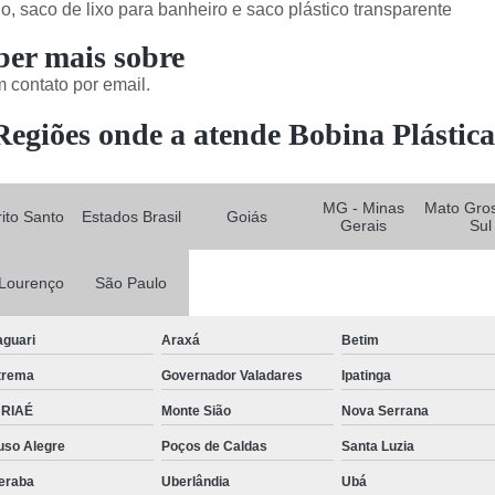
lo, saco de lixo para banheiro e saco plástico transparente
ber mais sobre
 contato por email.
Regiões onde a atende Bobina Plástica
MG - Minas
Mato Gro
rito Santo
Estados Brasil
Goiás
Gerais
Sul
Lourenço
São Paulo
aguari
Araxá
Betim
trema
Governador Valadares
Ipatinga
RIAÉ
Monte Sião
Nova Serrana
uso Alegre
Poços de Caldas
Santa Luzia
eraba
Uberlândia
Ubá