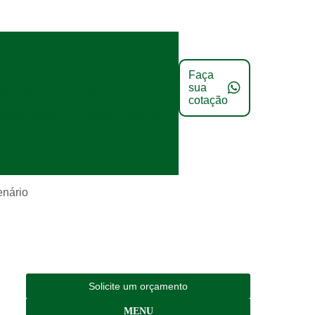
Faça
sua
parente
Sacos de lixo
cotação
para silagem
Sacos plásticos
enário
Solicite um orçamento
MENU