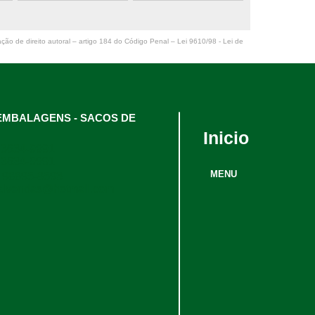
ação de direito autoral – artigo 184 do Código Penal –
Lei 9610/98 - Lei de
l EMBALAGENS - SACOS DE
Inicio
 3634-9991
 3634-9991
MENU
 98895-8593
alvendas@hotmail.com