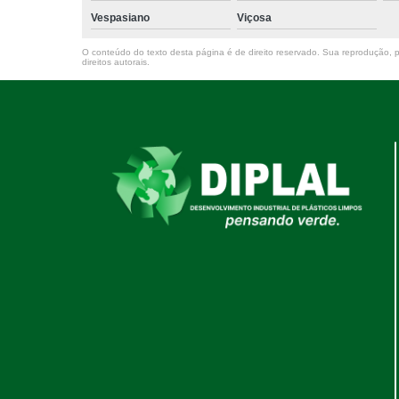
Vespasiano
Viçosa
O conteúdo do texto desta página é de direito reservado. Sua reprodução, pa
direitos autorais
.