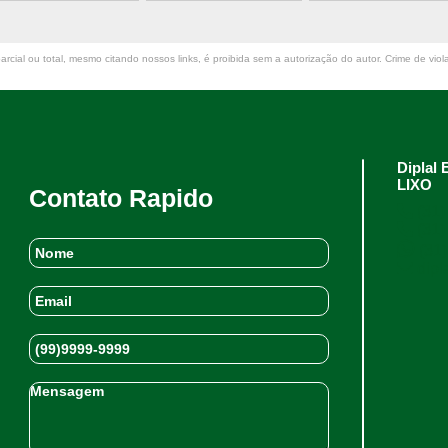
rcial ou total, mesmo citando nossos links, é proibida sem a autorização do autor. Crime de viol
Dipla
LIXO
Contato Rapido
(31)
(31)
(31)
dipl