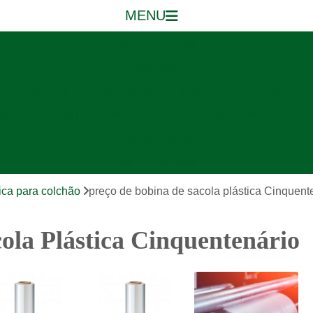
MENU
Início
Empresa
Produtos
nas tubulares
Embalagens para gelo
Saco de lixo trans
mper
Sacos para cesta basica
Sacos para lixo
Sacos 
Sacos reforçados
Blog
Contatos
ica para colchão
preço de bobina de sacola plástica Cinquent
ola Plástica Cinquentenário