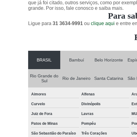
que já foi citado, outros serviços, como por exemp
grande. Por isso, fale conosco e saiba mais.
Para sa
Ligue para
31 3634-9991
ou
clique aqui
e entre em
BRASIL
Bambuí
Belo Horizonte
Espí
Rio Grande do
Rio de Janeiro
Santa Catarina
São 
Sul
Aimores
Alfenas
Ar
Curvelo
Divinópolis
Ex
Juiz de Fora
Lavras
MU
Patos de Minas
Pompéu
Po
São Sebastião do Paraíso
Três Corações
Ub