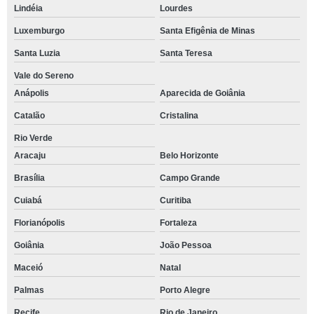
Lindéia
Lourdes
Luxemburgo
Santa Efigênia de Minas
Santa Luzia
Santa Teresa
Vale do Sereno
Anápolis
Aparecida de Goiânia
Catalão
Cristalina
Rio Verde
Aracaju
Belo Horizonte
Brasília
Campo Grande
Cuiabá
Curitiba
Florianópolis
Fortaleza
Goiânia
João Pessoa
Maceió
Natal
Palmas
Porto Alegre
Recife
Rio de Janeiro