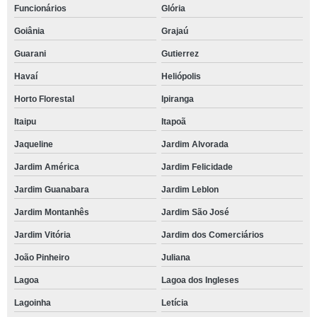
Funcionários
Glória
Goiânia
Grajaú
Guarani
Gutierrez
Havaí
Heliópolis
Horto Florestal
Ipiranga
Itaipu
Itapoã
Jaqueline
Jardim Alvorada
Jardim América
Jardim Felicidade
Jardim Guanabara
Jardim Leblon
Jardim Montanhês
Jardim São José
Jardim Vitória
Jardim dos Comerciários
João Pinheiro
Juliana
Lagoa
Lagoa dos Ingleses
Lagoinha
Letícia