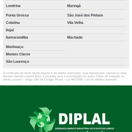
Londrina
Maringá
Ponta Grossa
São José dos Pinhais
Colatina
Vila Velha
Itajaí
Itamarandiba
Machado
Manhuaçu
Montes Claros
São Lourenço
O conteúdo do texto desta página é de direito reservado. Sua reprodução, parcial ou total,
mesmo citando nossos links, é proibida sem a autorização do autor. Crime de violação de
direito autoral – artigo 184 do Código Penal –
Lei 9610/98 - Lei de direitos autorais
.