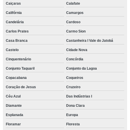
Caiçaras
Calafate
Califórnia
Camargos
Candelária
Cardoso
Carlos Prates
Carmo Sion
Casa Branca
Castanheira I Vale do Jatobá
Castelo
Cidade Nova
Cinquentenário
Concórdia
Conjunto Taquaril
Conjunto da Lagoa
Copacabana
Coqueiros
Coração de Jesus
Cruzeiro
Céu Azul
Das Indústrias I
Diamante
Dona Clara
Esplanada
Europa
Floramar
Floresta