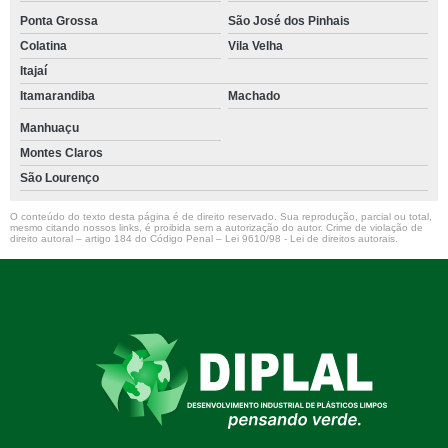
Ponta Grossa
São José dos Pinhais
Colatina
Vila Velha
Itajaí
Itamarandiba
Machado
Manhuaçu
Montes Claros
São Lourenço
O conteúdo do texto desta página é de direito reservado. Sua reprodução, parcial ou total,
mesmo citando nossos links, é proibida sem a autorização do autor. Crime de violação de
direito autoral – artigo 184 do Código Penal –
Lei 9610/98 - Lei de direitos autorais
.