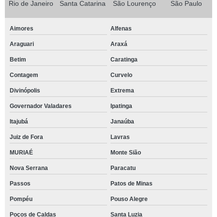
Rio de Janeiro
Santa Catarina
São Lourenço
São Paulo
Aimores
Alfenas
Araguari
Araxá
Betim
Caratinga
Contagem
Curvelo
Divinópolis
Extrema
Governador Valadares
Ipatinga
Itajubá
Janaúba
Juiz de Fora
Lavras
MURIAÉ
Monte Sião
Nova Serrana
Paracatu
Passos
Patos de Minas
Pompéu
Pouso Alegre
Poços de Caldas
Santa Luzia