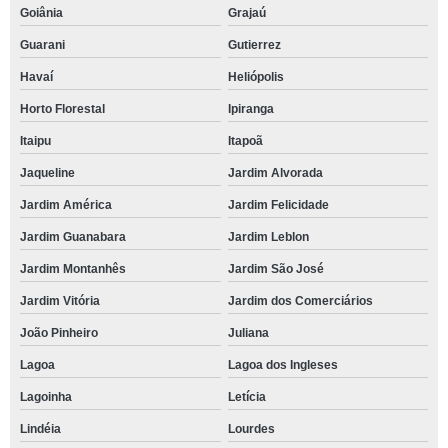
Goiânia
Grajaú
Guarani
Gutierrez
Havaí
Heliópolis
Horto Florestal
Ipiranga
Itaipu
Itapoã
Jaqueline
Jardim Alvorada
Jardim América
Jardim Felicidade
Jardim Guanabara
Jardim Leblon
Jardim Montanhês
Jardim São José
Jardim Vitória
Jardim dos Comerciários
João Pinheiro
Juliana
Lagoa
Lagoa dos Ingleses
Lagoinha
Letícia
Lindéia
Lourdes