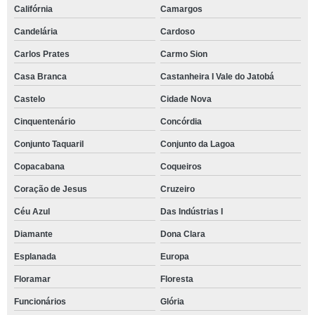
Califórnia
Camargos
Candelária
Cardoso
Carlos Prates
Carmo Sion
Casa Branca
Castanheira I Vale do Jatobá
Castelo
Cidade Nova
Cinquentenário
Concórdia
Conjunto Taquaril
Conjunto da Lagoa
Copacabana
Coqueiros
Coração de Jesus
Cruzeiro
Céu Azul
Das Indústrias I
Diamante
Dona Clara
Esplanada
Europa
Floramar
Floresta
Funcionários
Glória