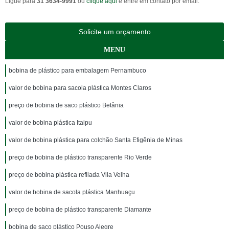
Ligue para
31 3634-9991
ou
clique aqui
e entre em contato por email.
Solicite um orçamento
MENU
bobina de plástico para embalagem Pernambuco
valor de bobina para sacola plástica Montes Claros
preço de bobina de saco plástico Betânia
valor de bobina plástica Itaipu
valor de bobina plástica para colchão Santa Efigênia de Minas
preço de bobina de plástico transparente Rio Verde
preço de bobina plástica refilada Vila Velha
valor de bobina de sacola plástica Manhuaçu
preço de bobina de plástico transparente Diamante
bobina de saco plástico Pouso Alegre