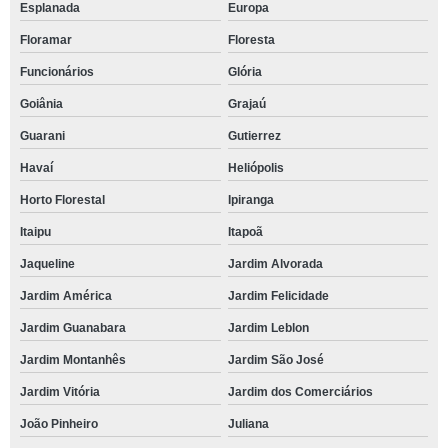
Esplanada
Europa
Floramar
Floresta
Funcionários
Glória
Goiânia
Grajaú
Guarani
Gutierrez
Havaí
Heliópolis
Horto Florestal
Ipiranga
Itaipu
Itapoã
Jaqueline
Jardim Alvorada
Jardim América
Jardim Felicidade
Jardim Guanabara
Jardim Leblon
Jardim Montanhês
Jardim São José
Jardim Vitória
Jardim dos Comerciários
João Pinheiro
Juliana