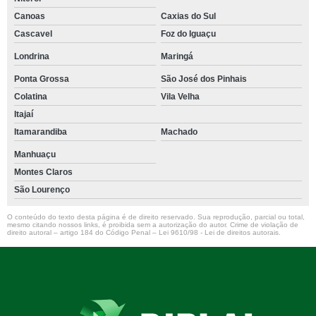
Canoas
Caxias do Sul
Cascavel
Foz do Iguaçu
Londrina
Maringá
Ponta Grossa
São José dos Pinhais
Colatina
Vila Velha
Itajaí
Itamarandiba
Machado
Manhuaçu
Montes Claros
São Lourenço
O conteúdo do texto desta página é de direito reservado. Sua reprodução, parcial ou total,
mesmo citando nossos links, é proibida sem a autorização do autor. Crime de violação de
direito autoral – artigo 184 do Código Penal –
Lei 9610/98 - Lei de direitos autorais
.