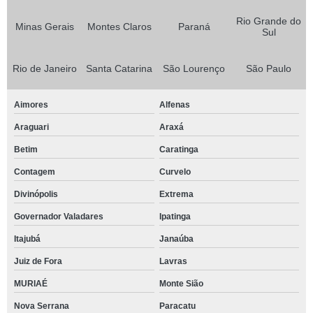
Rio Grande do
Minas Gerais
Montes Claros
Paraná
Sul
Rio de Janeiro
Santa Catarina
São Lourenço
São Paulo
Aimores
Alfenas
Araguari
Araxá
Betim
Caratinga
Contagem
Curvelo
Divinópolis
Extrema
Governador Valadares
Ipatinga
Itajubá
Janaúba
Juiz de Fora
Lavras
MURIAÉ
Monte Sião
Nova Serrana
Paracatu