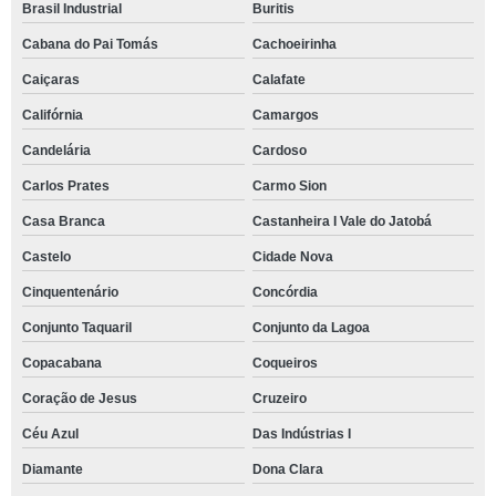
Brasil Industrial
Buritis
Cabana do Pai Tomás
Cachoeirinha
Caiçaras
Calafate
Califórnia
Camargos
Candelária
Cardoso
Carlos Prates
Carmo Sion
Casa Branca
Castanheira I Vale do Jatobá
Castelo
Cidade Nova
Cinquentenário
Concórdia
Conjunto Taquaril
Conjunto da Lagoa
Copacabana
Coqueiros
Coração de Jesus
Cruzeiro
Céu Azul
Das Indústrias I
Diamante
Dona Clara