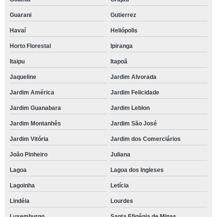
Guarani
Gutierrez
Havaí
Heliópolis
Horto Florestal
Ipiranga
Itaipu
Itapoã
Jaqueline
Jardim Alvorada
Jardim América
Jardim Felicidade
Jardim Guanabara
Jardim Leblon
Jardim Montanhês
Jardim São José
Jardim Vitória
Jardim dos Comerciários
João Pinheiro
Juliana
Lagoa
Lagoa dos Ingleses
Lagoinha
Letícia
Lindéia
Lourdes
Luxemburgo
Santa Efigênia de Minas