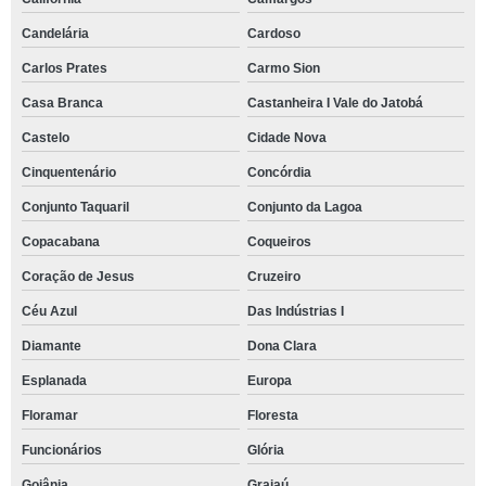
Candelária
Cardoso
Carlos Prates
Carmo Sion
Casa Branca
Castanheira I Vale do Jatobá
Castelo
Cidade Nova
Cinquentenário
Concórdia
Conjunto Taquaril
Conjunto da Lagoa
Copacabana
Coqueiros
Coração de Jesus
Cruzeiro
Céu Azul
Das Indústrias I
Diamante
Dona Clara
Esplanada
Europa
Floramar
Floresta
Funcionários
Glória
Goiânia
Grajaú