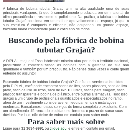
A fábrica de bobina tubular Grajaú tem na alta qualidade uma de suas
principais vantagens, já que é completamente produzida em um material de
ótima procedência e resistente: o polietileno. Na prática, a fábrica de bobina
tubular Grajaú ocasiona em um melhor aproveitamento do espaço, já que a
sua estrutura é compacta e eficiente, não ocupando um grande espaço,
trazendo maior comodidade para o cotidiano de todos.
Buscando pela fábrica de bobina
tubular Grajaú?
A DIPLAL te ajuda! Essa fabricante mineira atua por todo o território nacional,
produzindo e comercializando as bobinas com a garantia de sua boa
qualidade e também por um preço justo. Não pense duas vezes e conte quem
entende do assunto!
Buscando fábrica de bobina tubular Grajaú? Confira os serviços oferecidos
pela DIPLAL, você pode encontrar sacos de lixo, sacos plásticos, saco de lixo
preto, saco de lixo 30 litros, saco de lixo 100 litros, sacos para silagem, saco
plástico transparente e bobina de plástico, entre outras alternativas. Tudo isso
graças a um grupo de profissionais qualificados e especializados no ramo,
além de um investimento considerável em equipamentos e instalações
modernas. Executamos nossos serviços de forma completa e excelente. Com
um atendimento diferenciado e cuidadoso, teremos o prazer de sanar suas
dúvidas. Por isso, não deixe de entrar em contato para saber mais.
Para saber mais sobre
Ligue para
31 3634-9991
ou
clique aqui
e entre em contato por email.