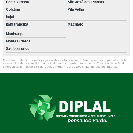
Ponta Grossa
São José dos Pinhais
Colatina
Vila Velha
Itajaí
Itamarandiba
Machado
Manhuaçu
Montes Claros
São Lourenço
O conteúdo do texto desta página é de direito reservado. Sua reprodução, parcial ou total,
mesmo citando nossos links, é proibida sem a autorização do autor. Crime de violação de
direito autoral – artigo 184 do Código Penal –
Lei 9610/98 - Lei de direitos autorais
.