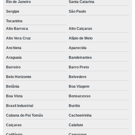
Rio de Janeiro
Santa Catarina
Sergipe
São Paulo
Tocantins
Alto Barroca
Alto Caiçaras
Alto Vera Cruz
Alípio de Melo
Anchieta
Aparecida
Araguaia
Bandeirantes
Barreiro
Barro Preto
Belo Horizonte
Belvedere
Betânia
Boa Viagem
Boa Vista
Bonsucesso
Brasil Industrial
Buritis
Cabana do Pai Tomás
Cachoeirinha
Caiçaras
Calafate
Califórnia
Camargos