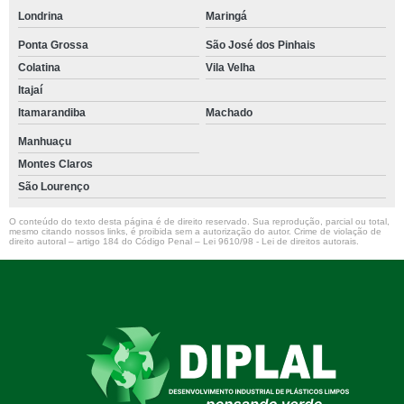
Londrina
Maringá
Ponta Grossa
São José dos Pinhais
Colatina
Vila Velha
Itajaí
Itamarandiba
Machado
Manhuaçu
Montes Claros
São Lourenço
O conteúdo do texto desta página é de direito reservado. Sua reprodução, parcial ou total,
mesmo citando nossos links, é proibida sem a autorização do autor. Crime de violação de
direito autoral – artigo 184 do Código Penal –
Lei 9610/98 - Lei de direitos autorais
.