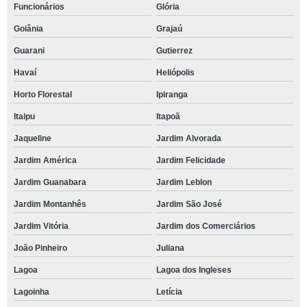
Funcionários
Glória
Goiânia
Grajaú
Guarani
Gutierrez
Havaí
Heliópolis
Horto Florestal
Ipiranga
Itaipu
Itapoã
Jaqueline
Jardim Alvorada
Jardim América
Jardim Felicidade
Jardim Guanabara
Jardim Leblon
Jardim Montanhês
Jardim São José
Jardim Vitória
Jardim dos Comerciários
João Pinheiro
Juliana
Lagoa
Lagoa dos Ingleses
Lagoinha
Letícia