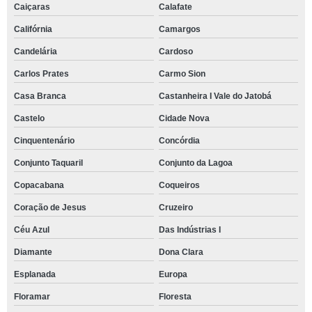
Caiçaras
Calafate
Califórnia
Camargos
Candelária
Cardoso
Carlos Prates
Carmo Sion
Casa Branca
Castanheira I Vale do Jatobá
Castelo
Cidade Nova
Cinquentenário
Concórdia
Conjunto Taquaril
Conjunto da Lagoa
Copacabana
Coqueiros
Coração de Jesus
Cruzeiro
Céu Azul
Das Indústrias I
Diamante
Dona Clara
Esplanada
Europa
Floramar
Floresta