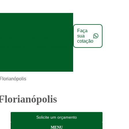
Faça
sua
parente
Sacos de lixo
cotação
para silagem
Sacos plásticos
Florianópolis
lorianópolis
Solicite um orçamento
MENU