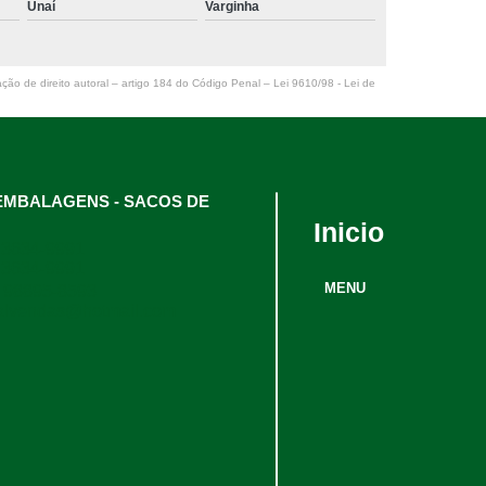
Unaí
Varginha
ação de direito autoral – artigo 184 do Código Penal –
Lei 9610/98 - Lei de
l EMBALAGENS - SACOS DE
Inicio
 3634-9991
 3634-9991
MENU
 98895-8593
alvendas@hotmail.com