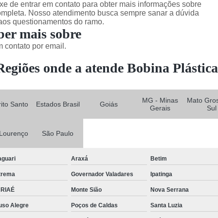
xe de entrar em contato para obter mais informações sobre
ompleta. Nosso atendimento busca sempre sanar a dúvida
 aos questionamentos do ramo.
ber mais sobre
 contato por email.
Regiões onde a atende Bobina Plástica
MG - Minas
Mato Gro
rito Santo
Estados Brasil
Goiás
Gerais
Sul
Lourenço
São Paulo
aguari
Araxá
Betim
trema
Governador Valadares
Ipatinga
RIAÉ
Monte Sião
Nova Serrana
uso Alegre
Poços de Caldas
Santa Luzia