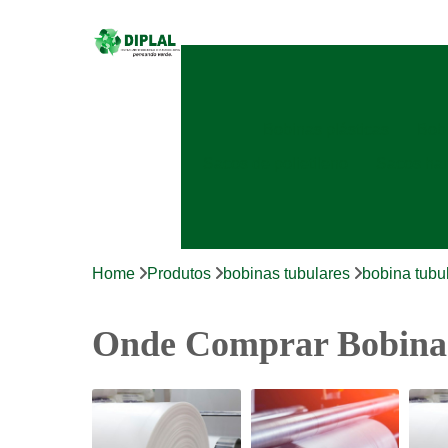
Bobinas plásticas
Bobi
Sacos de polietileno
Sacos ha
Home
Produtos
bobinas tubulares
bobina tubul
Onde Comprar Bobina 