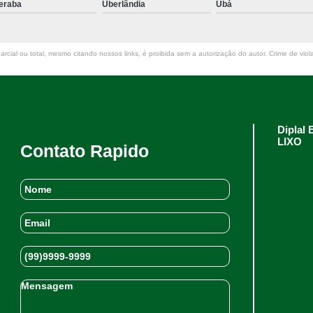
eraba
Uberlândia
Ubá
rcial ou total, mesmo citando nossos links, é proibida sem a autorização do autor. Crime de viol
Dipla
LIXO
Contato Rapido
(31)
(31)
(31)
dipl