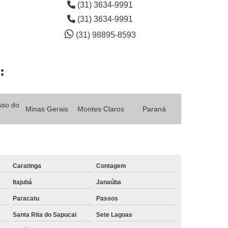
(31) 3634-9991
(31) 3634-9991
(31) 98895-8593
:
sso do
Minas Gerais
Montes Claros
Paraná
Caratinga
Contagem
Itajubá
Janaúba
Paracatu
Passos
Santa Rita do Sapucai
Sete Lagoas