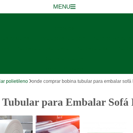
MENU
Início
Empresa
Produtos
nas tubulares
Embalagens para gelo
Saco de lixo trans
mper
Sacos para cesta basica
Sacos para lixo
Sacos 
Sacos reforçados
Blog
Contatos
ar polietileno
onde comprar bobina tubular para embalar sofá 
Tubular para Embalar Sofá F