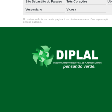
São Sebastião do Paraíso
Três Corações
Ub
Vespasiano
Viçosa
O conteúdo do texto desta página é de direito reservado. Sua reprodução, pa
direitos autorais
.