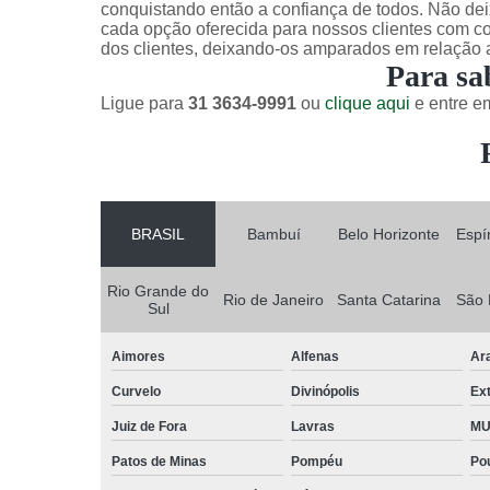
conquistando então a confiança de todos. Não dei
cada opção oferecida para nossos clientes com c
dos clientes, deixando-os amparados em relação
Para sa
Ligue para
31 3634-9991
ou
clique aqui
e entre em
BRASIL
Bambuí
Belo Horizonte
Espí
Rio Grande do
Rio de Janeiro
Santa Catarina
São 
Sul
Aimores
Alfenas
Ar
Curvelo
Divinópolis
Ex
Juiz de Fora
Lavras
MU
Patos de Minas
Pompéu
Po