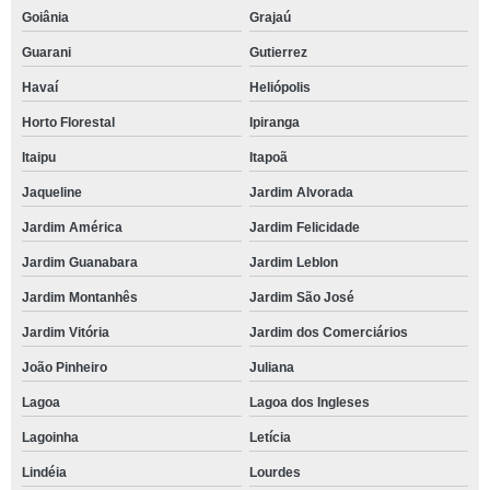
Goiânia
Grajaú
Guarani
Gutierrez
Havaí
Heliópolis
Horto Florestal
Ipiranga
Itaipu
Itapoã
Jaqueline
Jardim Alvorada
Jardim América
Jardim Felicidade
Jardim Guanabara
Jardim Leblon
Jardim Montanhês
Jardim São José
Jardim Vitória
Jardim dos Comerciários
João Pinheiro
Juliana
Lagoa
Lagoa dos Ingleses
Lagoinha
Letícia
Lindéia
Lourdes