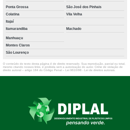
Ponta Grossa
São José dos Pinhais
Colatina
Vila Velha
Itajaí
Itamarandiba
Machado
Manhuaçu
Montes Claros
São Lourenço
O conteúdo do texto desta página é de direito reservado. Sua reprodução, parcial ou total,
mesmo citando nossos links, é proibida sem a autorização do autor. Crime de violação de
direito autoral – artigo 184 do Código Penal –
Lei 9610/98 - Lei de direitos autorais
.