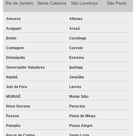
Rio de Janeiro
Santa Catarina
São Lourenço
São Paulo
Aimores
Alfenas
Araguari
Araxá
Betim
Caratinga
Contagem
Curvelo
Divinópolis
Extrema
Governador Valadares
Ipatinga
Itajubá
Janaúba
Juiz de Fora
Lavras
MURIAÉ
Monte Sião
Nova Serrana
Paracatu
Passos
Patos de Minas
Pompéu
Pouso Alegre
Poços de Caldas
Santa Luzia