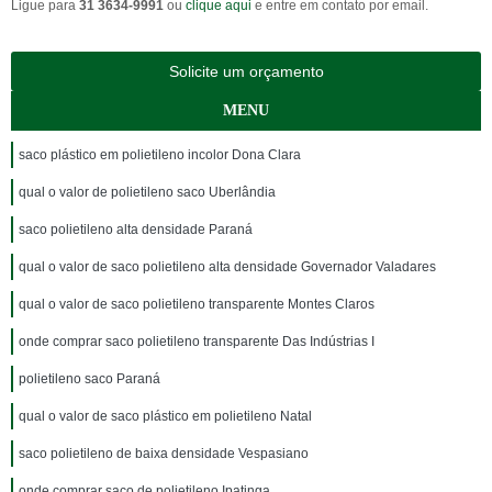
Ligue para
31 3634-9991
ou
clique aqui
e entre em contato por email.
Solicite um orçamento
MENU
saco plástico em polietileno incolor Dona Clara
qual o valor de polietileno saco Uberlândia
saco polietileno alta densidade Paraná
qual o valor de saco polietileno alta densidade Governador Valadares
qual o valor de saco polietileno transparente Montes Claros
onde comprar saco polietileno transparente Das Indústrias I
polietileno saco Paraná
qual o valor de saco plástico em polietileno Natal
saco polietileno de baixa densidade Vespasiano
onde comprar saco de polietileno Ipatinga