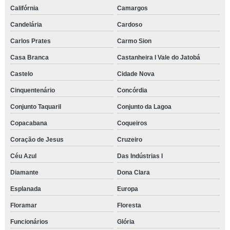
Califórnia
Camargos
Candelária
Cardoso
Carlos Prates
Carmo Sion
Casa Branca
Castanheira I Vale do Jatobá
Castelo
Cidade Nova
Cinquentenário
Concórdia
Conjunto Taquaril
Conjunto da Lagoa
Copacabana
Coqueiros
Coração de Jesus
Cruzeiro
Céu Azul
Das Indústrias I
Diamante
Dona Clara
Esplanada
Europa
Floramar
Floresta
Funcionários
Glória