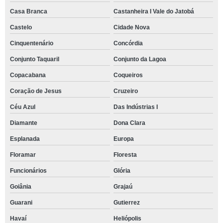
Casa Branca
Castanheira I Vale do Jatobá
Castelo
Cidade Nova
Cinquentenário
Concórdia
Conjunto Taquaril
Conjunto da Lagoa
Copacabana
Coqueiros
Coração de Jesus
Cruzeiro
Céu Azul
Das Indústrias I
Diamante
Dona Clara
Esplanada
Europa
Floramar
Floresta
Funcionários
Glória
Goiânia
Grajaú
Guarani
Gutierrez
Havaí
Heliópolis