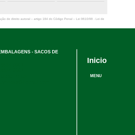
ação de direito autoral – artigo 184 do Código Penal –
Lei 9610/98 - Lei de
l EMBALAGENS - SACOS DE
Inicio
 3634-9991
 3634-9991
MENU
 98895-8593
alvendas@hotmail.com