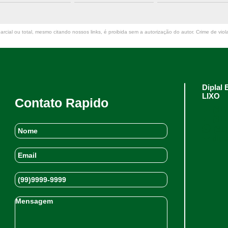
rcial ou total, mesmo citando nossos links, é proibida sem a autorização do autor. Crime de viol
Dipla
LIXO
Contato Rapido
(31)
(31)
(31)
dipl