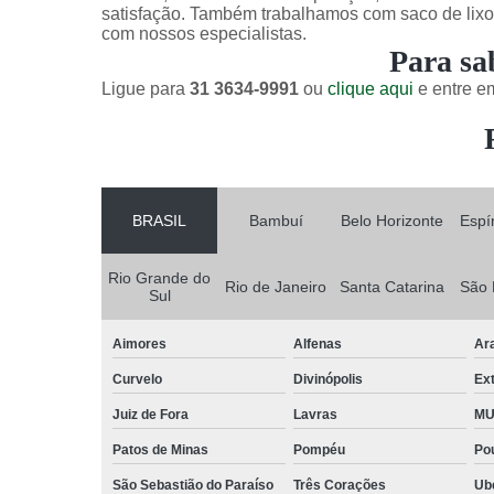
satisfação. Também trabalhamos com saco de lixo 
com nossos especialistas.
Para sa
Ligue para
31 3634-9991
ou
clique aqui
e entre em
BRASIL
Bambuí
Belo Horizonte
Espí
Rio Grande do
Rio de Janeiro
Santa Catarina
São 
Sul
Aimores
Alfenas
Ar
Curvelo
Divinópolis
Ex
Juiz de Fora
Lavras
MU
Patos de Minas
Pompéu
Po
São Sebastião do Paraíso
Três Corações
Ub