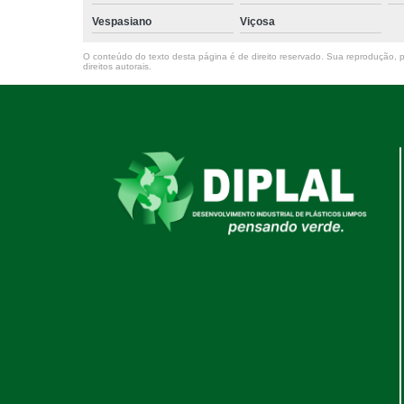
Vespasiano
Viçosa
O conteúdo do texto desta página é de direito reservado. Sua reprodução, pa
direitos autorais
.