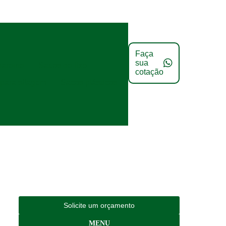
Faça
sua
parente
Sacos de lixo
cotação
para silagem
Sacos plásticos
Solicite um orçamento
MENU