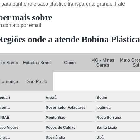
para banheiro e saco plástico transparente grande. Fale
ber mais sobre
 contato por email.
Regiões onde a atende Bobina Plástica
MG - Minas
Mato Gro
rito Santo
Estados Brasil
Goiás
Gerais
Sul
Lourenço
São Paulo
aguari
Araxá
Betim
trema
Governador Valadares
Ipatinga
RIAÉ
Monte Sião
Nova Serrana
uso Alegre
Poços de Caldas
Santa Luzia
eraba
Uberlândia
Ubá