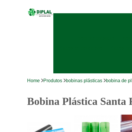
Bobinas plásticas
Bobi
Sacos de polietileno
Sacos ha
Home
Produtos
bobinas plásticas
bobina de pl
Bobina Plástica Santa 