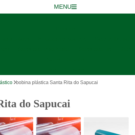
MENU
Início
Empresa
Produtos
nas tubulares
Embalagens para gelo
Saco de lixo trans
mper
Sacos para cesta basica
Sacos para lixo
Sacos 
Sacos reforçados
Blog
Contatos
ástico
bobina plástica Santa Rita do Sapucai
Rita do Sapucai