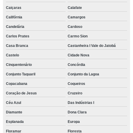
Caiçaras
Calafate
Califórnia
Camargos
Candelária
Cardoso
Carlos Prates
Carmo Sion
Casa Branca
Castanheira I Vale do Jatobá
Castelo
Cidade Nova
Cinquentenário
Concórdia
Conjunto Taquaril
Conjunto da Lagoa
Copacabana
Coqueiros
Coração de Jesus
Cruzeiro
Céu Azul
Das Indústrias I
Diamante
Dona Clara
Esplanada
Europa
Floramar
Floresta