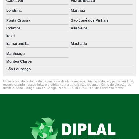
Cascavel
Foz do Iguaçu
Londrina
Maringá
Ponta Grossa
São José dos Pinhais
Colatina
Vila Velha
Itajaí
Itamarandiba
Machado
Manhuaçu
Montes Claros
São Lourenço
O conteúdo do texto desta página é de direito reservado. Sua reprodução, parcial ou total,
mesmo citando nossos links, é proibida sem a autorização do autor. Crime de violação de
direito autoral – artigo 184 do Código Penal –
Lei 9610/98 - Lei de direitos autorais
.