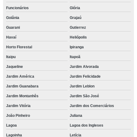
Funcionários
Glória
Goiânia
Grajaú
Guarani
Gutierrez
Havaí
Heliópolis
Horto Florestal
Ipiranga
Itaipu
Itapoã
Jaqueline
Jardim Alvorada
Jardim América
Jardim Felicidade
Jardim Guanabara
Jardim Leblon
Jardim Montanhês
Jardim São José
Jardim Vitória
Jardim dos Comerciários
João Pinheiro
Juliana
Lagoa
Lagoa dos Ingleses
Lagoinha
Letícia