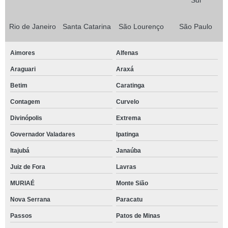
Sul
Rio de Janeiro
Santa Catarina
São Lourenço
São Paulo
Aimores
Alfenas
Araguari
Araxá
Betim
Caratinga
Contagem
Curvelo
Divinópolis
Extrema
Governador Valadares
Ipatinga
Itajubá
Janaúba
Juiz de Fora
Lavras
MURIAÉ
Monte Sião
Nova Serrana
Paracatu
Passos
Patos de Minas