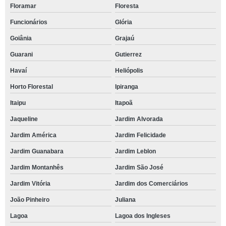
Floramar
Floresta
Funcionários
Glória
Goiânia
Grajaú
Guarani
Gutierrez
Havaí
Heliópolis
Horto Florestal
Ipiranga
Itaipu
Itapoã
Jaqueline
Jardim Alvorada
Jardim América
Jardim Felicidade
Jardim Guanabara
Jardim Leblon
Jardim Montanhês
Jardim São José
Jardim Vitória
Jardim dos Comerciários
João Pinheiro
Juliana
Lagoa
Lagoa dos Ingleses