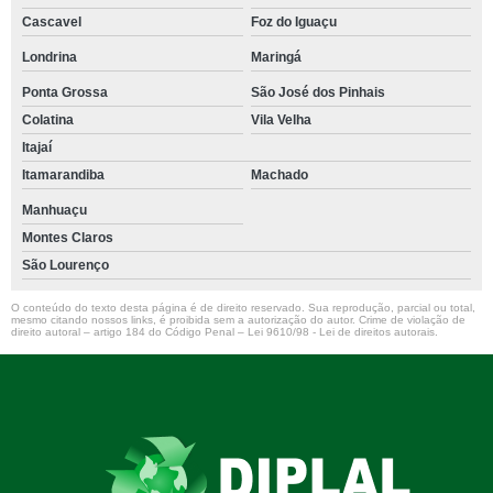
Cascavel
Foz do Iguaçu
Londrina
Maringá
Ponta Grossa
São José dos Pinhais
Colatina
Vila Velha
Itajaí
Itamarandiba
Machado
Manhuaçu
Montes Claros
São Lourenço
O conteúdo do texto desta página é de direito reservado. Sua reprodução, parcial ou total,
mesmo citando nossos links, é proibida sem a autorização do autor. Crime de violação de
direito autoral – artigo 184 do Código Penal –
Lei 9610/98 - Lei de direitos autorais
.