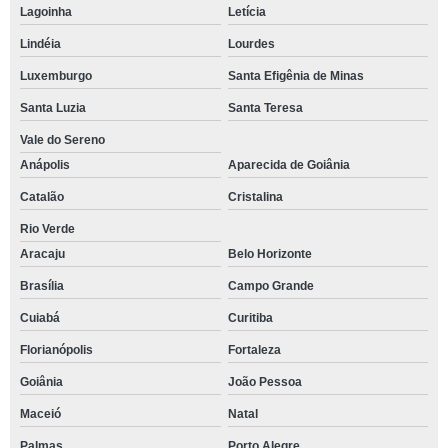
Lagoinha
Letícia
Lindéia
Lourdes
Luxemburgo
Santa Efigênia de Minas
Santa Luzia
Santa Teresa
Vale do Sereno
Anápolis
Aparecida de Goiânia
Catalão
Cristalina
Rio Verde
Aracaju
Belo Horizonte
Brasília
Campo Grande
Cuiabá
Curitiba
Florianópolis
Fortaleza
Goiânia
João Pessoa
Maceió
Natal
Palmas
Porto Alegre