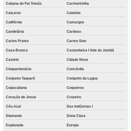
Cabana do Pai Tomás
Cachoeirinha
Caiçaras
Calafate
Califórnia
Camargos
Candelária
Cardoso
Carlos Prates
Carmo Sion
Casa Branca
Castanheira I Vale do Jatobá
Castelo
Cidade Nova
Cinquentenário
Concórdia
Conjunto Taquaril
Conjunto da Lagoa
Copacabana
Coqueiros
Coração de Jesus
Cruzeiro
Céu Azul
Das Indústrias I
Diamante
Dona Clara
Esplanada
Europa