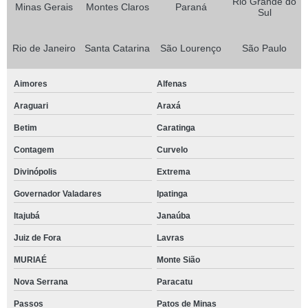
Rio Grande do
Minas Gerais
Montes Claros
Paraná
Sul
Rio de Janeiro
Santa Catarina
São Lourenço
São Paulo
Aimores
Alfenas
Araguari
Araxá
Betim
Caratinga
Contagem
Curvelo
Divinópolis
Extrema
Governador Valadares
Ipatinga
Itajubá
Janaúba
Juiz de Fora
Lavras
MURIAÉ
Monte Sião
Nova Serrana
Paracatu
Passos
Patos de Minas